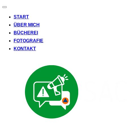
Navigation
umschalten
START
ÜBER MICH
BÜCHEREI
FOTOGRAFIE
KONTAKT
Zum
Inhalt
springen