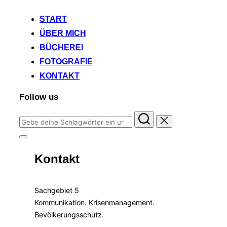
START
ÜBER MICH
BÜCHEREI
FOTOGRAFIE
KONTAKT
Follow us
Suchen
nach:
Seitenleiste
&
Kontakt
Navigation
umschalten
Sachgebiet 5
Kommunikation. Krisenmanagement.
Bevölkerungsschutz.