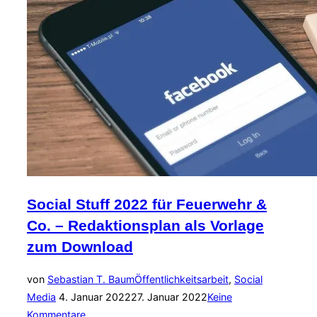
Social Stuff 2022 für Feuerwehr &
Co. – Redaktionsplan als Vorlage
zum Download
von
Sebastian T. Baum
Öffentlichkeitsarbeit
,
Social
Veröffentlicht
Media
4. Januar 2022
27. Januar 2022
Keine
am
Kommentare