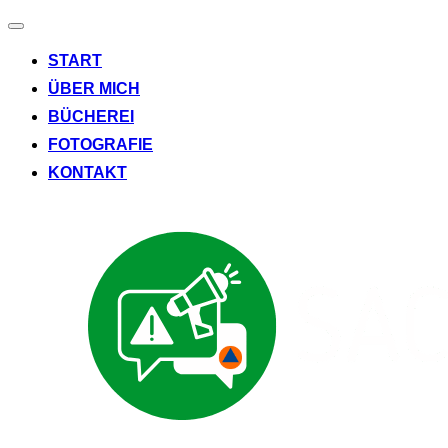
Navigation
umschalten
START
ÜBER MICH
BÜCHEREI
FOTOGRAFIE
KONTAKT
Zum
Inhalt
springen