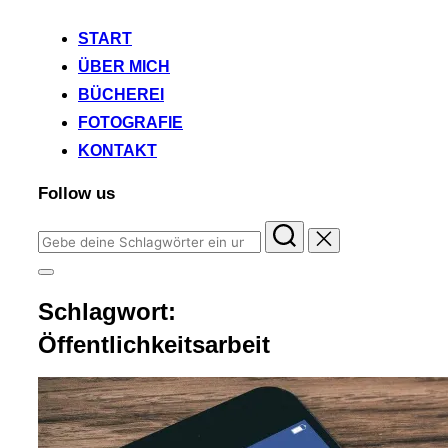
START
ÜBER MICH
BÜCHEREI
FOTOGRAFIE
KONTAKT
Follow us
Suchen
nach:
Seitenleiste
&
Schlagwort:
Navigation
umschalten
Öffentlichkeitsarbeit