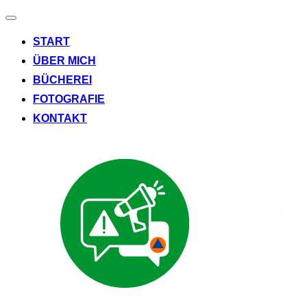
Navigation
umschalten
START
ÜBER MICH
BÜCHEREI
FOTOGRAFIE
KONTAKT
Zum
Inhalt
springen