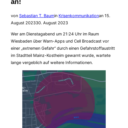
an!
Veröffentlich
von
Sebastian T. Baum
in
Krisenkommunikation
an
15.
am
August 2023
30. August 2023
Wer am Dienstagabend um 21:24 Uhr im Raum
Wiesbaden über Warn-Apps und Cell Broadcast vor
einer „extremen Gefahr“ durch einen Gefahrstoffaustritt
im Stadtteil Mainz-Kostheim gewarnt wurde, wartete
lange vergeblich auf weitere Informationen.