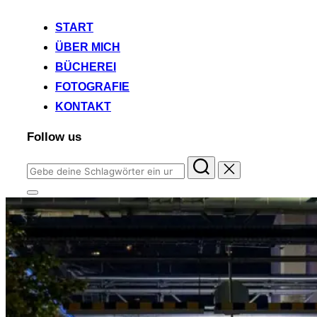
START
ÜBER MICH
BÜCHEREI
FOTOGRAFIE
KONTAKT
Follow us
Suchen
nach:
Seitenleiste
&
Navigation
umschalten