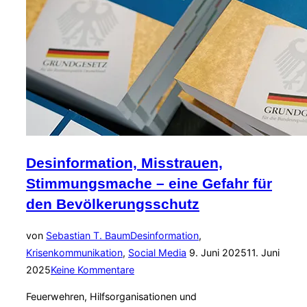
Wie
Sicherheitsbehörden
ethisch
auf
Falschinformationen
reagieren
können“
Desinformation, Misstrauen,
Stimmungsmache – eine Gefahr für
den Bevölkerungsschutz
von
Sebastian T. Baum
Desinformation
,
Veröffentlicht
Krisenkommunikation
,
Social Media
9. Juni 2025
11. Juni
am
2025
Keine Kommentare
Feuerwehren, Hilfsorganisationen und