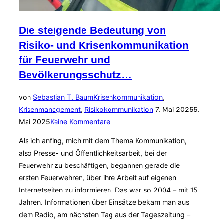
Die steigende Bedeutung von
Risiko- und Krisenkommunikation
für Feuerwehr und
Bevölkerungsschutz…
von
Sebastian T. Baum
Krisenkommunikation
,
Veröffentlicht
Krisenmanagement
,
Risikokommunikation
7. Mai 2025
5.
am
Mai 2025
Keine Kommentare
Als ich anfing, mich mit dem Thema Kommunikation,
also Presse- und Öffentlichkeitsarbeit, bei der
Feuerwehr zu beschäftigen, begannen gerade die
ersten Feuerwehren, über ihre Arbeit auf eigenen
Internetseiten zu informieren. Das war so 2004 – mit 15
Jahren. Informationen über Einsätze bekam man aus
dem Radio, am nächsten Tag aus der Tageszeitung –