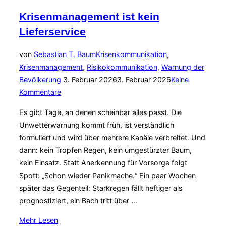
die
Krisenmanagement ist kein
Wut
Lieferservice
und
das
von
Sebastian T. Baum
Krisenkommunikation
,
„Steinzeit-
Krisenmanagement
,
Risikokommunikation
,
Warnung der
Gehirn“:
Veröffentlicht
Bevölkerung
3. Februar 2026
3. Februar 2026
Keine
Lehren
am
Kommentare
für
die
Es gibt Tage, an denen scheinbar alles passt. Die
Krisenkommunikation“
Unwetterwarnung kommt früh, ist verständlich
formuliert und wird über mehrere Kanäle verbreitet. Und
dann: kein Tropfen Regen, kein umgestürzter Baum,
kein Einsatz. Statt Anerkennung für Vorsorge folgt
Spott: „Schon wieder Panikmache.“ Ein paar Wochen
später das Gegenteil: Starkregen fällt heftiger als
prognostiziert, ein Bach tritt über …
über
Mehr
Lesen