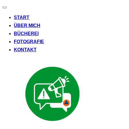
Navigation
umschalten
START
ÜBER MICH
BÜCHEREI
FOTOGRAFIE
KONTAKT
Zum
Inhalt
springen