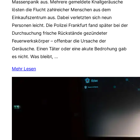
Massenpanik aus. Mehrere gemeldete Knallgeräusche
Politik
lösten die Flucht zahlreicher Menschen aus dem
und
Einkaufszentrum aus. Dabei verletzten sich neun
Resilienz“
Personen leicht. Die Polizei Frankfurt fand später bei der
Durchsuchung frische Rückstände gezündeter
Feuerwerkskörper – offenbar die Ursache der
Geräusche. Einen Täter oder eine akute Bedrohung gab
es nicht. Was bleibt, …
über
Mehr
Lesen
„Massenpanik
im
Frankfurter
Nordwestzentrum:
Wenn
Unsicherheit
schneller
ist
als