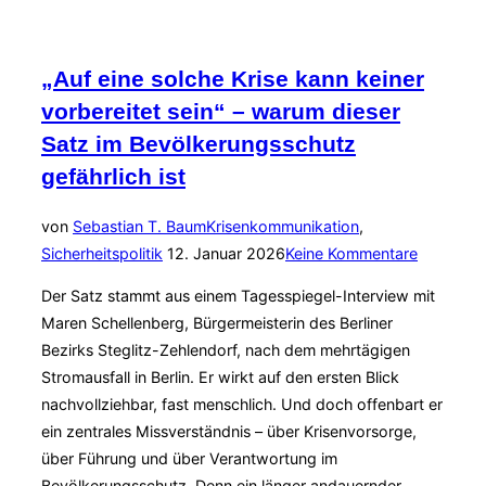
„Krisenmanagement
ist
kein
„Auf eine solche Krise kann keiner
Lieferservice“
vorbereitet sein“ – warum dieser
Satz im Bevölkerungsschutz
gefährlich ist
von
Sebastian T. Baum
Krisenkommunikation
,
Veröffentlicht
Sicherheitspolitik
12. Januar 2026
Keine Kommentare
am
Der Satz stammt aus einem Tagesspiegel-Interview mit
Maren Schellenberg, Bürgermeisterin des Berliner
Bezirks Steglitz-Zehlendorf, nach dem mehrtägigen
Stromausfall in Berlin. Er wirkt auf den ersten Blick
nachvollziehbar, fast menschlich. Und doch offenbart er
ein zentrales Missverständnis – über Krisenvorsorge,
über Führung und über Verantwortung im
Bevölkerungsschutz. Denn ein länger andauernder