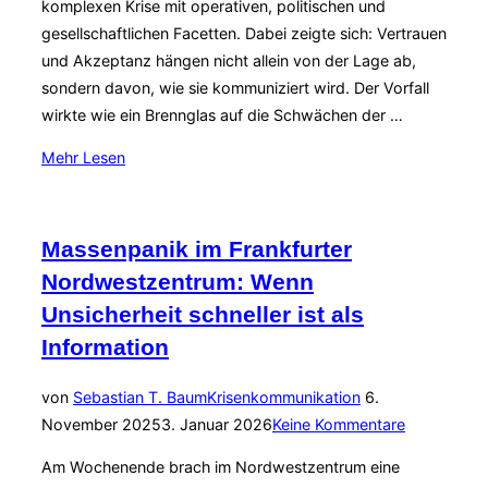
komplexen Krise mit operativen, politischen und
ist“
gesellschaftlichen Facetten. Dabei zeigte sich: Vertrauen
und Akzeptanz hängen nicht allein von der Lage ab,
sondern davon, wie sie kommuniziert wird. Der Vorfall
wirkte wie ein Brennglas auf die Schwächen der …
über
Mehr
Lesen
„Stromausfall
in
Berlin:
Massenpanik im Frankfurter
Krisenmanagement
Nordwestzentrum: Wenn
unter
Unsicherheit schneller ist als
Druck
Information
–
Krisenkommunikation
Veröffentlicht
von
Sebastian T. Baum
Krisenkommunikation
6.
im
am
November 2025
3. Januar 2026
Keine Kommentare
Spannungsfeld
von
Am Wochenende brach im Nordwestzentrum eine
Desinformation,