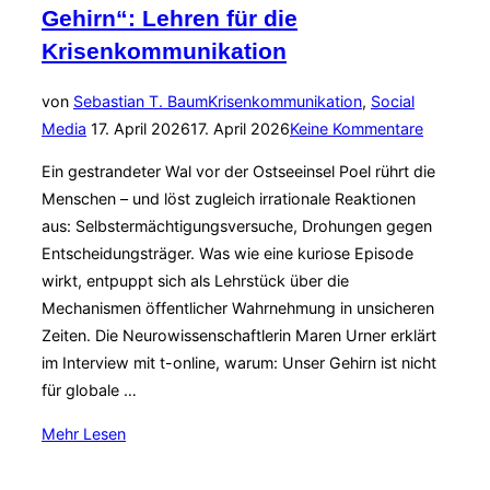
Gehirn“: Lehren für die
Krisenkommunikation
von
Sebastian T. Baum
Krisenkommunikation
,
Social
Veröffentlicht
Media
17. April 2026
17. April 2026
Keine Kommentare
am
Ein gestrandeter Wal vor der Ostseeinsel Poel rührt die
Menschen – und löst zugleich irrationale Reaktionen
aus: Selbstermächtigungsversuche, Drohungen gegen
Entscheidungsträger. Was wie eine kuriose Episode
wirkt, entpuppt sich als Lehrstück über die
Mechanismen öffentlicher Wahrnehmung in unsicheren
Zeiten. Die Neurowissenschaftlerin Maren Urner erklärt
im Interview mit t-online, warum: Unser Gehirn ist nicht
für globale …
über
Mehr
Lesen
„Der
Wal,