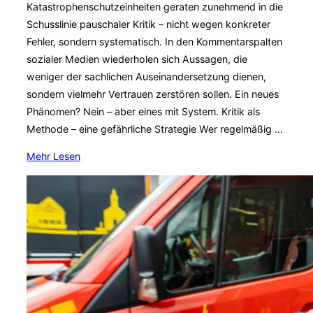
Katastrophenschutzeinheiten geraten zunehmend in die
Schusslinie pauschaler Kritik – nicht wegen konkreter
Fehler, sondern systematisch. In den Kommentarspalten
sozialer Medien wiederholen sich Aussagen, die
weniger der sachlichen Auseinandersetzung dienen,
sondern vielmehr Vertrauen zerstören sollen. Ein neues
Phänomen? Nein – aber eines mit System. Kritik als
Methode – eine gefährliche Strategie Wer regelmäßig …
über
Mehr
Lesen
„Desinformation,
Misstrauen,
Stimmungsmache
–
eine
Gefahr
für
den
Bevölkerungsschutz“