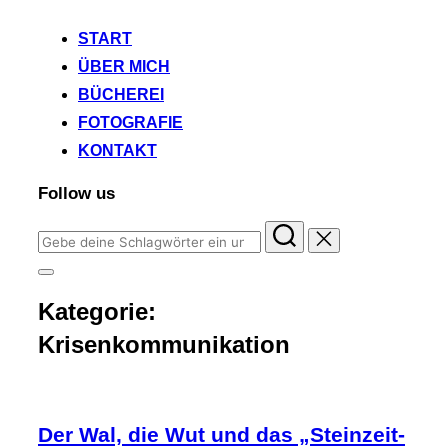
START
ÜBER MICH
BÜCHEREI
FOTOGRAFIE
KONTAKT
Follow us
Suchen
nach:
Seitenleiste
&
Kategorie:
Navigation
umschalten
Krisenkommunikation
Der Wal, die Wut und das „Steinzeit-