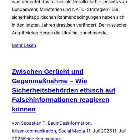
was bedeutet das für uns als Gesellschaft – jenseits von
Bundeswehr, Ministerien und NATO-Strategien? Die
sicherheitspolitischen Rahmenbedingungen haben sich
in den letzten Jahren drastisch verändert. Der russische
Angriffskrieg gegen die Ukraine, zunehmende …
über
Mehr
Lesen
„Gesamtverteidigung
neu
denken
Zwischen Gerücht und
–
Gegenmaßnahme – Wie
Ein
Sicherheitsbehörden ethisch auf
Weckruf
Falschinformationen reagieren
für
Staat
können
und
Gesellschaft“
von
Sebastian T. Baum
Desinformation
,
Veröffentlicht
Krisenkommunikation
,
Social Media
11. Juli 2025
11. Juli
am
2025
Keine Kommentare