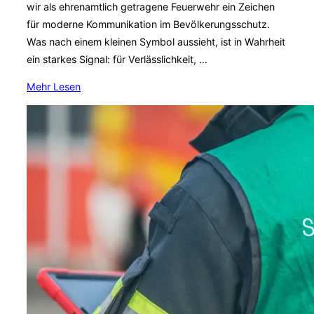
wir als ehrenamtlich getragene Feuerwehr ein Zeichen
für moderne Kommunikation im Bevölkerungsschutz.
Was nach einem kleinen Symbol aussieht, ist in Wahrheit
ein starkes Signal: für Verlässlichkeit, …
über
Mehr
Lesen
„Verifiziert,
verbindlich,
erreichbar
–
Feuerwehrkommunikation
auf
allen
Kanälen“