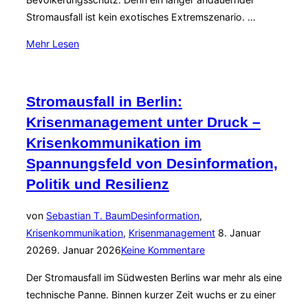
Stromausfall ist kein exotisches Extremszenario. …
über
Mehr
Lesen
„„Auf
eine
solche
Stromausfall in Berlin:
Krise
Krisenmanagement unter Druck –
kann
Krisenkommunikation im
keiner
Spannungsfeld von Desinformation,
vorbereitet
sein“
Politik und Resilienz
–
warum
von
Sebastian T. Baum
Desinformation
,
Veröffentlicht
dieser
Krisenkommunikation
,
Krisenmanagement
8. Januar
am
Satz
2026
9. Januar 2026
Keine Kommentare
im
Der Stromausfall im Südwesten Berlins war mehr als eine
Bevölkerungsschutz
technische Panne. Binnen kurzer Zeit wuchs er zu einer
gefährlich