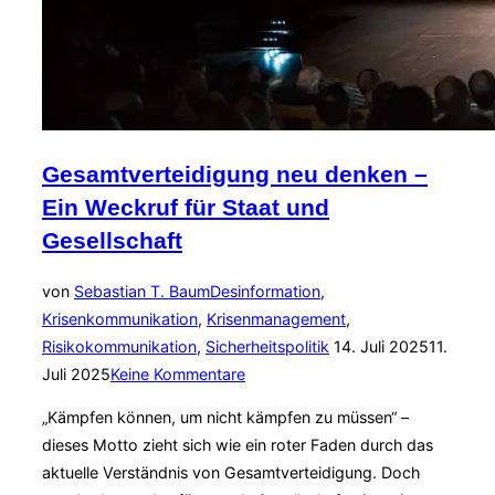
Information“
Gesamtverteidigung neu denken –
Ein Weckruf für Staat und
Gesellschaft
von
Sebastian T. Baum
Desinformation
,
Krisenkommunikation
,
Krisenmanagement
,
Veröffentlicht
Risikokommunikation
,
Sicherheitspolitik
14. Juli 2025
11.
am
Juli 2025
Keine Kommentare
„Kämpfen können, um nicht kämpfen zu müssen“ –
dieses Motto zieht sich wie ein roter Faden durch das
aktuelle Verständnis von Gesamtverteidigung. Doch