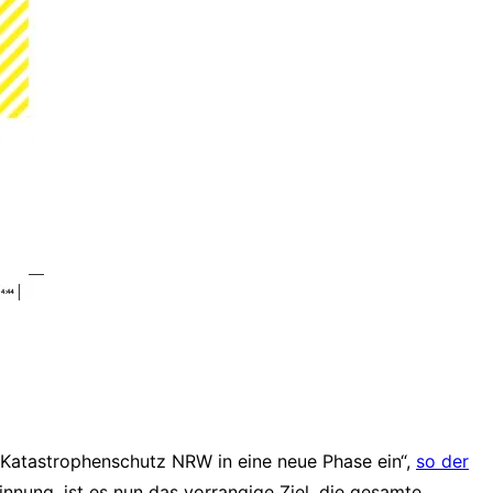
r Katastrophenschutz NRW in eine neue Phase ein“,
so der
nnung, ist es nun das vorrangige Ziel, die gesamte