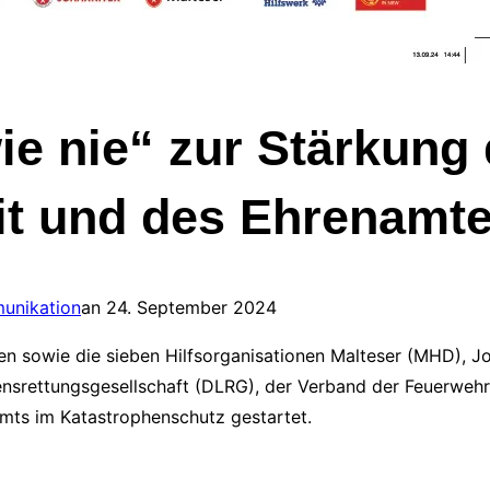
e nie“ zur Stärkung 
it und des Ehrenamt
Veröffentlicht
unikation
an
24. September 2024
am
n sowie die sieben Hilfsorganisationen Malteser (MHD), Joh
ensrettungsgesellschaft (DLRG), der Verband der Feuerweh
ts im Katastrophenschutz gestartet.