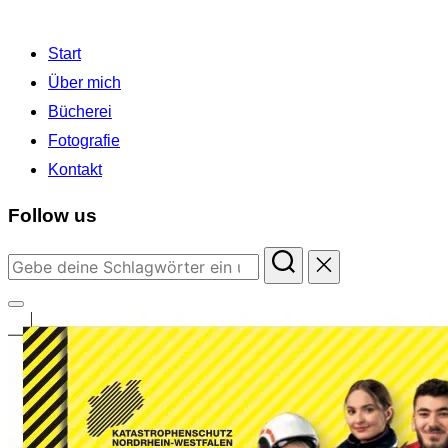
Start
Über mich
Bücherei
Fotografie
Kontakt
Follow us
Suchen
nach:
Seitenleiste
&
Navigation
umschalten