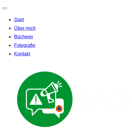
Navigation
Start
umschalten
Über mich
Bücherei
Fotografie
Kontakt
Zum
Inhalt
springen