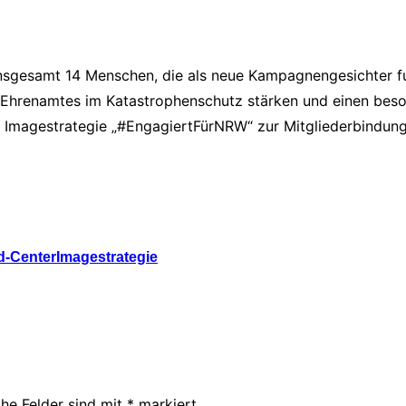
insgesamt 14 Menschen, die als neue Kampagnengesichter f
 Ehrenamtes im Katastrophenschutz stärken und einen beson
 Imagestrategie „#EngagiertFürNRW“ zur Mitgliederbindung
-Center
Imagestrategie
che Felder sind mit
*
markiert