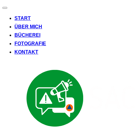
Navigation
umschalten
START
ÜBER MICH
BÜCHEREI
FOTOGRAFIE
KONTAKT
Zum
Inhalt
springen