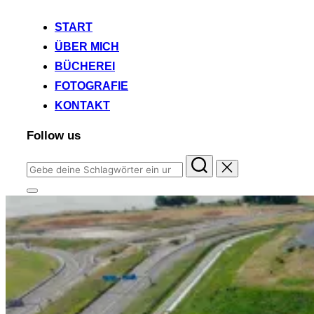
START
ÜBER MICH
BÜCHEREI
FOTOGRAFIE
KONTAKT
Follow us
Suchen
nach:
Seitenleiste
&
Navigation
umschalten