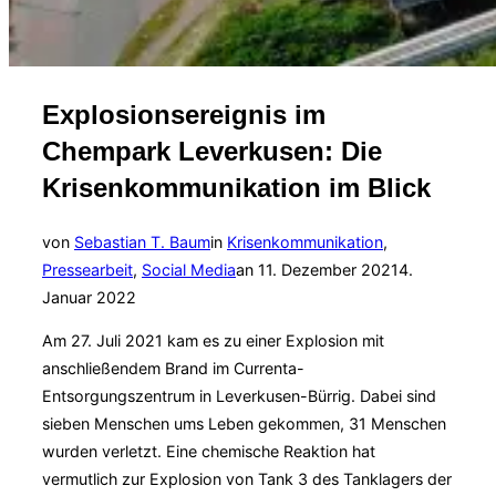
Explosionsereignis im
Chempark Leverkusen: Die
Krisenkommunikation im Blick
von
Sebastian T. Baum
in
Krisenkommunikation
,
Veröffentlicht
Pressearbeit
,
Social Media
an
11. Dezember 2021
4.
am
Januar 2022
Am 27. Juli 2021 kam es zu einer Explosion mit
anschließendem Brand im Currenta-
Entsorgungszentrum in Leverkusen-Bürrig. Dabei sind
sieben Menschen ums Leben gekommen, 31 Menschen
wurden verletzt. Eine chemische Reaktion hat
vermutlich zur Explosion von Tank 3 des Tanklagers der