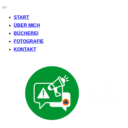
Navigation
umschalten
START
ÜBER MICH
BÜCHEREI
FOTOGRAFIE
KONTAKT
Zum
Inhalt
springen