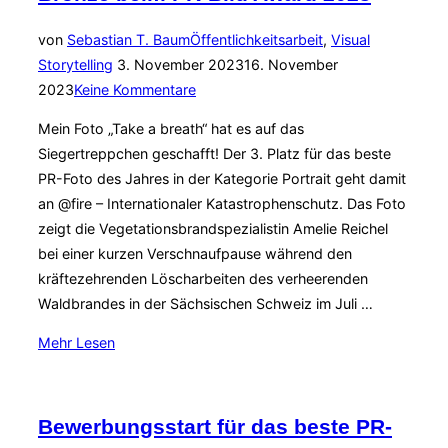
Menschen
hinter
von
Sebastian T. Baum
Öffentlichkeitsarbeit
,
Visual
der
Veröffentlicht
Storytelling
3. November 2023
16. November
Feuerwehr“
am
2023
Keine Kommentare
Mein Foto „Take a breath“ hat es auf das
Siegertreppchen geschafft! Der 3. Platz für das beste
PR-Foto des Jahres in der Kategorie Portrait geht damit
an @fire – Internationaler Katastrophenschutz. Das Foto
zeigt die Vegetationsbrandspezialistin Amelie Reichel
bei einer kurzen Verschnaufpause während den
kräftezehrenden Löscharbeiten des verheerenden
Waldbrandes in der Sächsischen Schweiz im Juli …
über
Mehr
Lesen
„Bronze
beim
PR-
Bewerbungsstart für das beste PR-
Bild