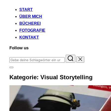
START
ÜBER MICH
BÜCHEREI
FOTOGRAFIE
KONTAKT
Follow us
Suchen
nach:
Seitenleiste
&
Kategorie:
Visual Storytelling
Navigation
umschalten