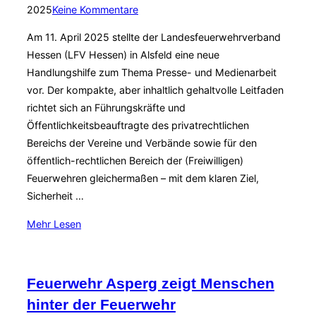
am
2025
Keine Kommentare
Am 11. April 2025 stellte der Landesfeuerwehrverband
Hessen (LFV Hessen) in Alsfeld eine neue
Handlungshilfe zum Thema Presse- und Medienarbeit
vor. Der kompakte, aber inhaltlich gehaltvolle Leitfaden
richtet sich an Führungskräfte und
Öffentlichkeitsbeauftragte des privatrechtlichen
Bereichs der Vereine und Verbände sowie für den
öffentlich-rechtlichen Bereich der (Freiwilligen)
Feuerwehren gleichermaßen – mit dem klaren Ziel,
Sicherheit …
über
Mehr
Lesen
„Neue
Handlungshilfe
zur
Feuerwehr Asperg zeigt Menschen
Presse-
hinter der Feuerwehr
und