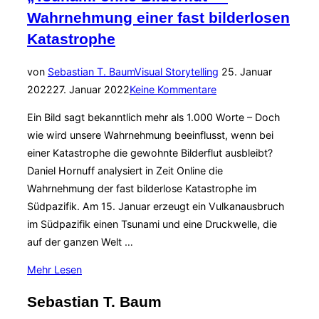
beste
Wahrnehmung einer fast bilderlosen
PR-
Katastrophe
Foto“
Veröffentlicht
von
Sebastian T. Baum
Visual Storytelling
25. Januar
am
2022
27. Januar 2022
Keine Kommentare
Ein Bild sagt bekanntlich mehr als 1.000 Worte – Doch
wie wird unsere Wahrnehmung beeinflusst, wenn bei
einer Katastrophe die gewohnte Bilderflut ausbleibt?
Daniel Hornuff analysiert in Zeit Online die
Wahrnehmung der fast bilderlose Katastrophe im
Südpazifik. Am 15. Januar erzeugt ein Vulkanausbruch
im Südpazifik einen Tsunami und eine Druckwelle, die
auf der ganzen Welt …
über
Mehr
Lesen
„„Tsunami
Sebastian T. Baum
ohne