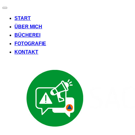
Navigation
umschalten
START
ÜBER MICH
BÜCHEREI
FOTOGRAFIE
KONTAKT
Zum
Inhalt
springen