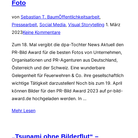
Foto
Award
2023“
von
Sebastian T. Baum
Öffentlichkeitsarbeit
,
Veröffentlicht
Pressearbeit
,
Social Media
,
Visual Storytelling
1. März
am
2023
Keine Kommentare
Zum 18. Mal vergibt die dpa-Tochter News Aktuell den
PR-Bild Award für die besten Fotos von Unternehmen,
Organisationen und PR-Agenturen aus Deutschland,
Österreich und der Schweiz. Eine wunderbare
Gelegenheit für Feuerwehren & Co. ihre gesellschaftlich
wichtige Tätigkeit darzustellen! Noch bis zum 19. April
können Bilder für den PR-Bild Award 2023 auf pr-bild-
award.de hochgeladen werden. In …
über
Mehr
Lesen
„Bewerbungsstart
für
das
„Tsunami ohne Bilderflut“ –