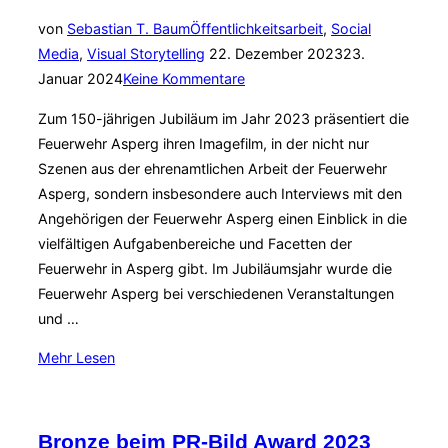
Medienarbeit:
von
Sebastian T. Baum
Öffentlichkeitsarbeit
,
Social
Ein
Veröffentlicht
Media
,
Visual Storytelling
22. Dezember 2023
23.
praxisnaher
am
Januar 2024
Keine Kommentare
Leitfaden
für
Zum 150-jährigen Jubiläum im Jahr 2023 präsentiert die
Hessens
Feuerwehr Asperg ihren Imagefilm, in der nicht nur
Feuerwehren“
Szenen aus der ehrenamtlichen Arbeit der Feuerwehr
Asperg, sondern insbesondere auch Interviews mit den
Angehörigen der Feuerwehr Asperg einen Einblick in die
vielfältigen Aufgabenbereiche und Facetten der
Feuerwehr in Asperg gibt. Im Jubiläumsjahr wurde die
Feuerwehr Asperg bei verschiedenen Veranstaltungen
und …
über
Mehr
Lesen
„Feuerwehr
Asperg
zeigt
Bronze beim PR-Bild Award 2023